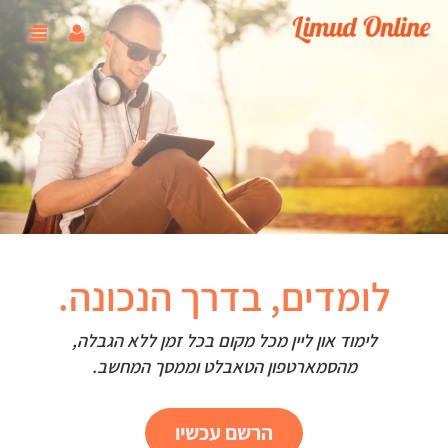
shutterstock_196360484.jpg
user menu
oggle
gation
לומדים, בדרך הנכונה.
לימוד און ליין מכל מקום בכל זמן ללא הגבלה,
מהסמארטפון הטאבלט וממסך המחשב.
הרשם עכשיו