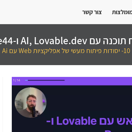
מומלצות
צור קשר
עם AI, Lovable.dev ו-Base44
10- יסודות פיתוח מעשי של אפליקציות Web עם Ai